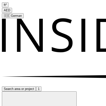
ft²
AED
🇩🇪
German
Search area or project
1