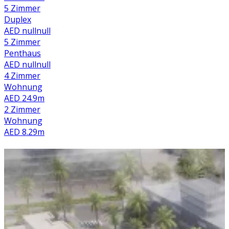
5 Zimmer
Duplex
AED nullnull
5 Zimmer
Penthaus
AED nullnull
4 Zimmer
Wohnung
AED 24.9m
2 Zimmer
Wohnung
AED 8.29m