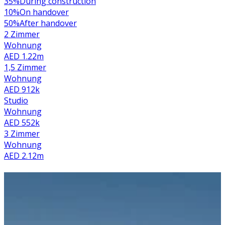
35
%
During construction
10
%
On handover
50
%
After handover
2 Zimmer
Wohnung
AED 1.22m
1,5 Zimmer
Wohnung
AED 912k
Studio
Wohnung
AED 552k
3 Zimmer
Wohnung
AED 2.12m