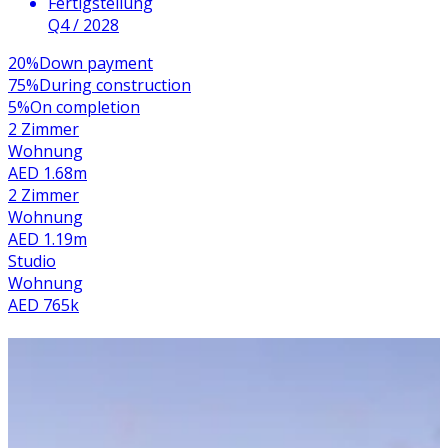
Fertigstellung
Q4 / 2028
20
%
Down payment
75
%
During construction
5
%
On completion
2 Zimmer
Wohnung
AED 1.68m
2 Zimmer
Wohnung
AED 1.19m
Studio
Wohnung
AED 765k