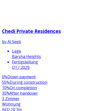
Chedi Private Residences
by
Al Seeb
Lage
Barsha Heights
Fertigstellung
Q1 / 2029
0
%
Down payment
55
%
During construction
10
%
On completion
35
%
After handover
3 Zimmer
Wohnung
AED 10.7m