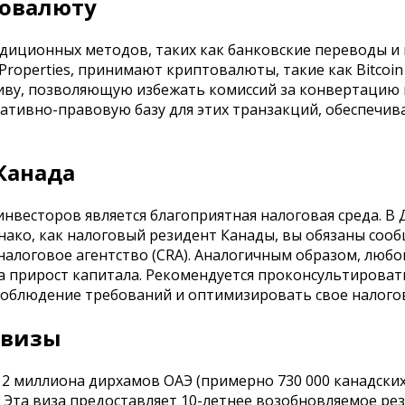
товалюту
диционных методов, таких как банковские переводы и 
 Properties, принимают криптовалюты, такие как Bitcoi
ву, позволяющую избежать комиссий за конвертацию 
мативно-правовую базу для этих транзакций, обеспечи
Канада
нвесторов является благоприятная налоговая среда. В 
днако, как налоговый резидент Канады, вы обязаны соо
налоговое агентство (CRA). Аналогичным образом, люб
а прирост капитала. Рекомендуется проконсультироват
соблюдение требований и оптимизировать свое налого
 визы
миллиона дирхамов ОАЭ (примерно 730 000 канадских д
. Эта виза предоставляет 10-летнее возобновляемое ре